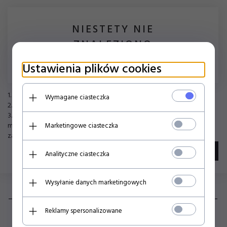
NIESTETY NIE
ZNALEZIONO
PRODUKTU!
Ustawienia plików cookies
1. Sprawdź poprawność zapytania i spróbuj ponownie.
Wymagane ciasteczka
2. Ogranicz szukane słowa do jednego lub dwóch.
3. Podaj ogólną nazwę produktu, którego szukasz. Później będziesz
mógł ograniczyć wyniki wyszukiwania korzystając z
Marketingowe ciasteczka
zaawansowanych filtrów.
szukanie zaawansowane
Analityczne ciasteczka
Wysyłanie danych marketingowych
Reklamy spersonalizowane