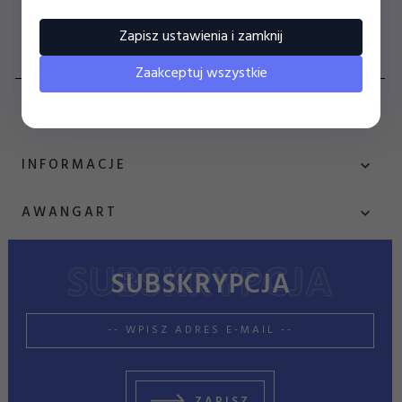
Zapisz ustawienia i zamknij
+48 539 000 670
SKLEP@ZESZYTOWIEC.PL
Zaakceptuj wszystkie
OBSŁUGA KLIENTA
INFORMACJE
AWANGART
SUBSKRYPCJA
sklep@zeszytowiec.pl
ZAPISZ