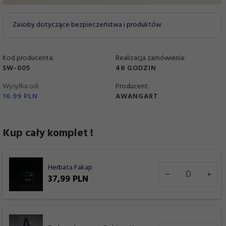
Zasoby dotyczące bezpieczeństwa i produktów
Kod producenta:
Realizacja zamówienia:
SW-005
48 GODZIN
Wysyłka od:
Producent:
16.99 PLN
AWANGART
Kup cały komplet !
Ilość
Herbata Fakap
dla
37,
99
PLN
produktu
7934