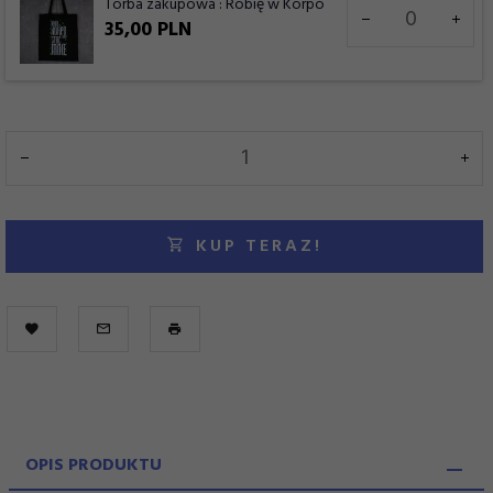
Ilość
Torba zakupowa : Robię w Korpo
dla
35,
00
PLN
produktu
7963
KUP TERAZ!
OPIS PRODUKTU