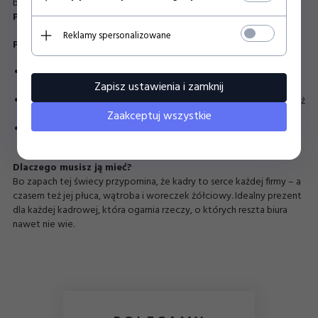
bazie naturalnych olejków.
Pojemność
: 180 ml
Reklamy spersonalizowane
Protipy dla kadr i nie tylko:
Pierwsze palenie:
Minimum 3 godziny, tak jak zrozumienie
Zapisz ustawienia i zamknij
nowego systemu HR.
Nie zostawiaj jej bez nadzoru:
Kadrowa zawsze czuwa, Ty też
Zaakceptuj wszystkie
powinnaś/powinieneś.
Gaś z wdziękiem:
Jakbyś podpisywał/a wniosek o urlop – z
odpowiednim narzędziem i pewną ręką.
Dlaczego musisz ją mieć?
Bo zapach tej świecy przypomina, że kadry to serce każdej firmy – a
czasem też jej płuca, wątroba i woreczek żółciowy. Idealny prezent
dla każdej kadrowej, która ogarnia rzeczy, o których reszta biura
nawet nie wie.